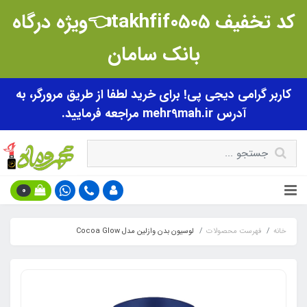
کد تخفیف takhfif0505👈ویژه درگاه
بانک سامان
کاربر گرامی دیجی پی! برای خرید لطفا از طریق مرورگر، به
آدرس mehr9mah.ir مراجعه فرمایید.
0
خانه
فهرست محصولات
لوسیون بدن وازلین مدل Cocoa Glow