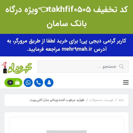
کد تخفیف takhfif0505👈ویژه درگاه
بانک سامان
کاربر گرامی دیجی پی! برای خرید لطفا از طریق مرورگر، به
آدرس mehr9mah.ir مراجعه فرمایید.
0
خانه
فهرست محصولات
فلوئید مرطوب کننده ویتالیر مدل اکتی ویت