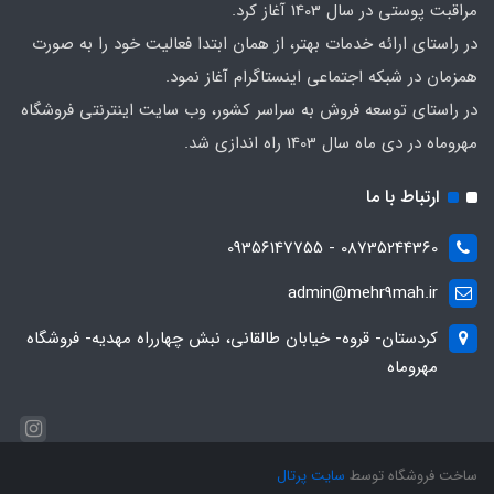
مراقبت پوستی در سال 1403 آغاز کرد.
در راستای ارائه خدمات بهتر، از همان ابتدا فعالیت خود را به صورت
همزمان در شبکه اجتماعی اینستاگرام آغاز نمود.
در راستای توسعه فروش به سراسر کشور، وب سایت اینترنتی فروشگاه
مهروماه در دی ماه سال 1403 راه اندازی شد.
ارتباط با ما
08735244360 - 09356147755
admin@mehr9mah.ir
کردستان- قروه- خیابان طالقانی، نبش چهارراه مهدیه- فروشگاه
مهروماه
ساخت فروشگاه توسط
سایت پرتال