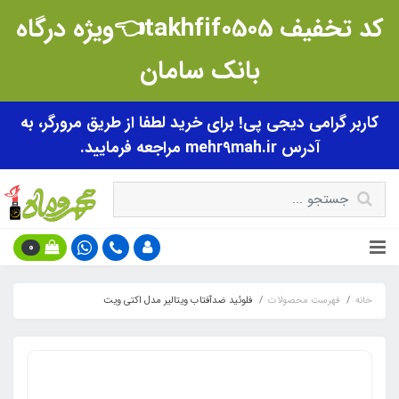
کد تخفیف takhfif0505👈ویژه درگاه
بانک سامان
کاربر گرامی دیجی پی! برای خرید لطفا از طریق مرورگر، به
آدرس mehr9mah.ir مراجعه فرمایید.
0
خانه
فهرست محصولات
فلوئید ضدآفتاب ویتالیر مدل اکتی ویت