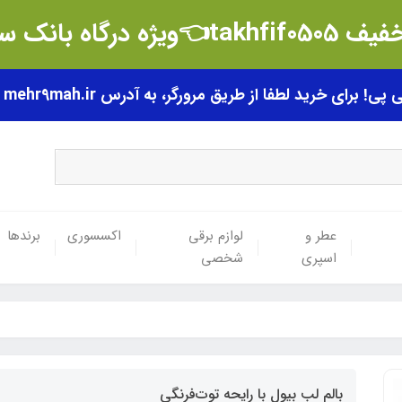
t👈ویژه درگاه بانک سامان
رای خرید لطفا از طریق مرورگر، به آدرس mehr9mah.ir مراجعه فرمایید.
عطر و
لوازم برقی
اکسسوری
برندها
اسپری
شخصی
بالم لب بیول با رایحه توت‌فرنگی