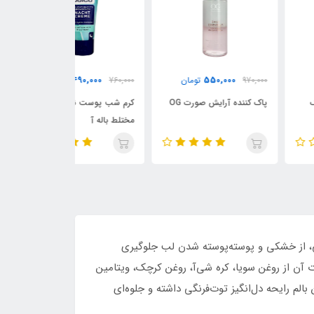
90,000
490,000
550,000
970,
تومان
760,000
تومان
760,000
 کننده آرایش صورت OG
کرم شب پوست نرمال و
کرم روز پوست نر
مختلط باله آ
باله آ
هی، از خشکی و پوسته‌پوسته شدن لب جلوگیری
ت آن از روغن سویا، کره شی‌آ، روغن کرچک، ویتامین
م رایحه دل‌انگیز توت‌فرنگی داشته و جلوه‌ای