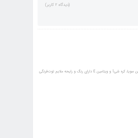
(دیدگاه 2 کاربر)
سایر مشخصات: آبرسان و نرم‌کننده لب جلوگیری از خشکی و ترک لب حاوی روغن سویا، کره شی‌آ و ویتامین E دارای رنگ و رایحه ملایم توت‌فرنگی