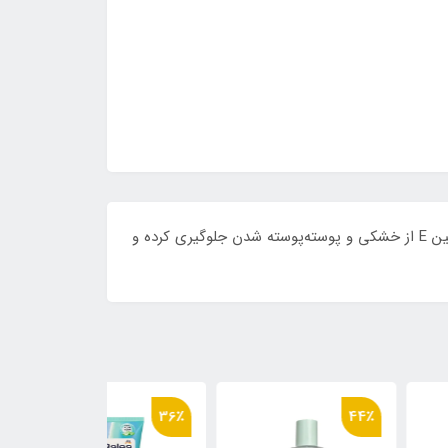
بالم لب توت‌فرنگی بیول، لب‌ها را نرم، مرطوب و درخشان می‌کند. فرمول غنی آن با ترکیباتی مانند کره شی‌آ، روغن سویا و ویتامین E از خشکی و پوسته‌پوسته شدن جلوگیری کرده و
36٪
36٪
44