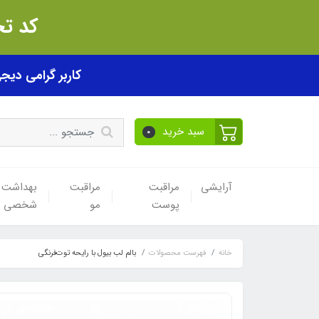
کد تخفیف akhfif0505
کاربر گرامی دیجی پی! ب
سبد خرید
0
آرایشی
مراقبت
مراقبت
بهداشت
پوست
مو
شخصی
خانه
فهرست محصولات
بالم لب بیول با رایحه توت‌فرنگی